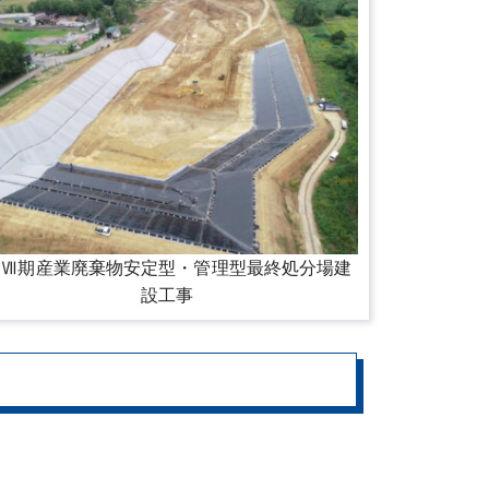
第Ⅶ期産業廃棄物安定型・管理型最終処分場建
設工事