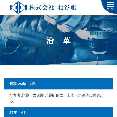
MENU
沿 革
昭和
25年 4月
創業者
北谷 文太郎 北谷組創立
、土木・建築請負業始め
る。
27年 4月