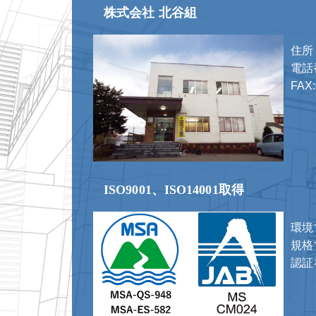
株式会社 北谷組
住所
電話番
FAX:
ISO9001、ISO14001取得
環境
規格で
認証