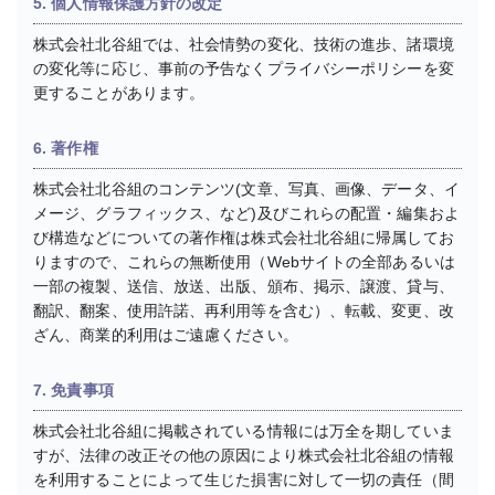
5. 個人情報保護方針の改定
株式会社北谷組では、社会情勢の変化、技術の進歩、諸環境
の変化等に応じ、事前の予告なくプライバシーポリシーを変
更することがあります。
6. 著作権
株式会社北谷組のコンテンツ(文章、写真、画像、データ、イ
メージ、グラフィックス、など)及びこれらの配置・編集およ
び構造などについての著作権は株式会社北谷組に帰属してお
りますので、これらの無断使用（Webサイトの全部あるいは
一部の複製、送信、放送、出版、頒布、掲示、譲渡、貸与、
翻訳、翻案、使用許諾、再利用等を含む）、転載、変更、改
ざん、商業的利用はご遠慮ください。
7. 免責事項
株式会社北谷組に掲載されている情報には万全を期していま
すが、法律の改正その他の原因により株式会社北谷組の情報
を利用することによって生じた損害に対して一切の責任（間