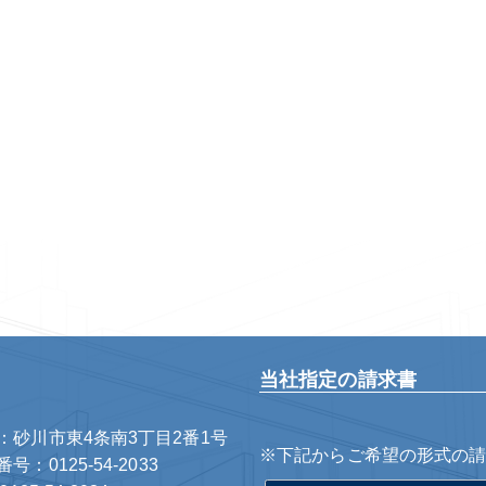
当社指定の請求書
：砂川市東4条南3丁目2番1号
※下記からご希望の形式の
号：0125-54-2033