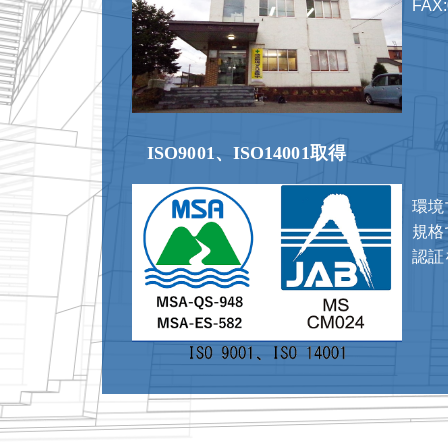
FAX:
ISO9001、ISO14001取得
環境
規格で
認証