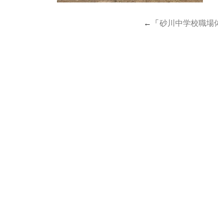
←「
砂川中学校職場体