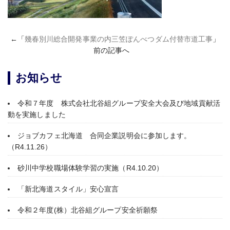
←「
幾春別川総合開発事業の内三笠ぽんべつダム付替市道工事
」
前の記事へ
お知らせ
令和７年度 株式会社北谷組グループ安全大会及び地域貢献活
動を実施しました
ジョブカフェ北海道 合同企業説明会に参加します。
（R4.11.26）
砂川中学校職場体験学習の実施（R4.10.20）
「新北海道スタイル」安心宣言
令和２年度(株）北谷組グループ安全祈願祭