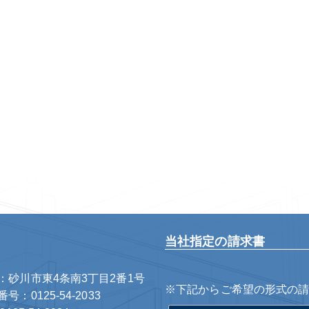
当社指定の請求書
：砂川市東4条南3丁目2番1号
※下記からご希望の形式の
号：0125-54-2033