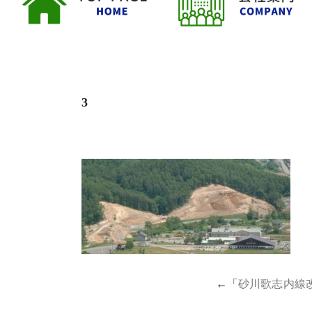
3
←「
砂川歌志内線改