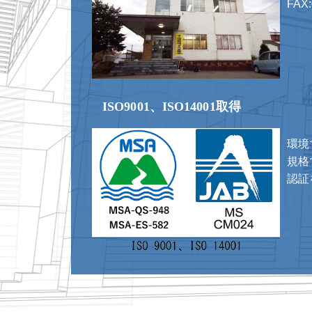
FAX:
ISO9001、ISO14001取得
環境
規格で
認証