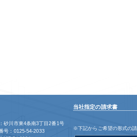
当社指定の請求書
：砂川市東4条南3丁目2番1号
※下記からご希望の形式の
号：0125-54-2033