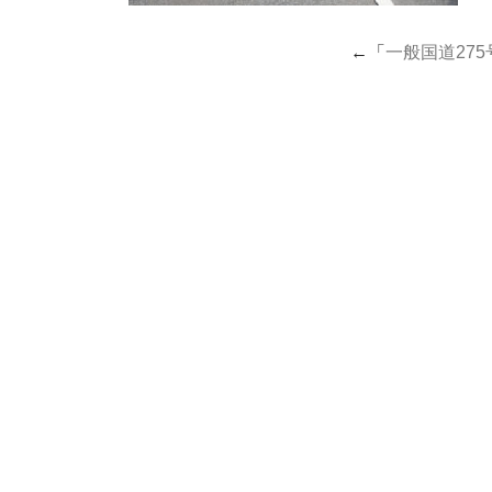
←「
一般国道275