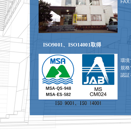
FAX:
ISO9001、ISO14001取得
環境
規格で
認証