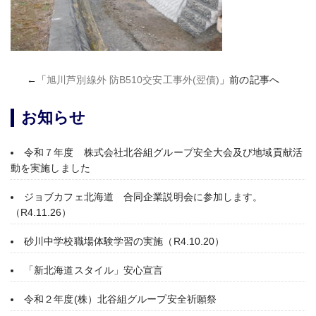
←「
旭川芦別線外 防B510交安工事外(翌債)
」前の記事へ
お知らせ
令和７年度 株式会社北谷組グループ安全大会及び地域貢献活
動を実施しました
ジョブカフェ北海道 合同企業説明会に参加します。
（R4.11.26）
砂川中学校職場体験学習の実施（R4.10.20）
「新北海道スタイル」安心宣言
令和２年度(株）北谷組グループ安全祈願祭