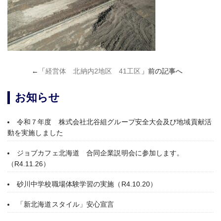
←「
経営体 北納内2地区 41工区
」前の記事へ
お知らせ
令和７年度 株式会社北谷組グループ安全大会及び地域貢献活
動を実施しました
ジョブカフェ北海道 合同企業説明会に参加します。
（R4.11.26）
砂川中学校職場体験学習の実施（R4.10.20）
「新北海道スタイル」安心宣言