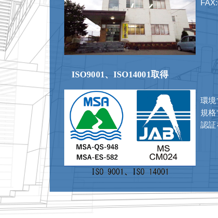
FAX:
ISO9001、ISO14001取得
環境
規格で
認証