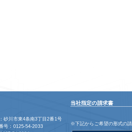
当社指定の請求書
：砂川市東4条南3丁目2番1号
※下記からご希望の形式の
号：0125-54-2033