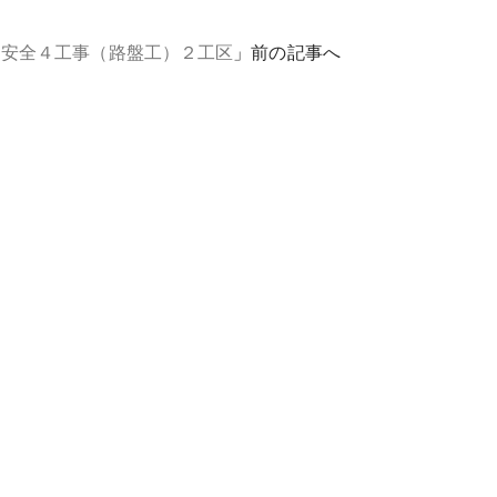
通安全４工事（路盤工）２工区
」前の記事へ