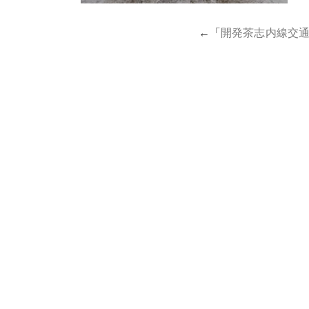
←「
開発茶志内線交