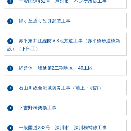
一般国道452号 芦別市 ペンケ改良工事
緑ヶ丘通り改良舗装工事
赤平奈井江線防Ａ3地方道工事（赤平橋歩道橋新
設）（下部工）
経営体 峰延第2二期地区 49工区
石山川総合流域防災工事（補正・明許）
下吉野橋架換工事
一般国道233号 深川市 深川橋補修工事