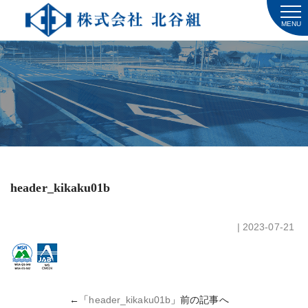
MENU
header_kikaku01b
| 2023-07-21
←「
header_kikaku01b
」前の記事へ